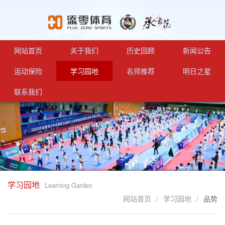
网站首页
关于我们
历史回顾
新闻公告
关于我们
组织培训
新闻
运动保险
学习园地
名师推荐
明日之星
联名机构
助力赛事
公告
保险介绍
好文推荐
五星导师
一星学员
联系我们
学术交流、推广
保险疑难知识解答
视频教学
四星导师
研学
规则尺度
三星教练
17608233440
历年参赛
二星教练
大事记
一星教练
学习园地
Learning Garden
网站首页
/
学习园地
/
品势